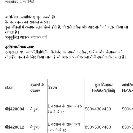
समायोज्य अलमारियाँ
अतिरिक्त उपयोगिताएं चुन सकते हैंः
पैर पर स्क्रू को समतल करना।
कुछ मॉडलों में अलग-अलग डिब्बे होते हैं, जिससे एसिड और क्षार दोनों को स्टोर किया जा
सकता है।
अनुकूलित आकार स्वीकार करें।
प्रतिस्पर्धात्मक लाभ:
एसएसएल संक्षारक पॉलीइथिलीन कैबिनेट का उपयोग एसिड, क्षारीय और विलायक को
संग्रहीत करने के लिए किया जाता है जो अक्सर प्रयोगशालाओं में उपयोग किए जाते हैं।
दरवाजे के
कुल मिलाकर
आंतरि
मॉडल
विवरण
प्रकार
H×W×D(मिमी)
H×W×D
1 दरवाजे के साथ अंडर-
पीई420004
मैनुअल
560×430×430
500×
बेंच कैबिनेट
1 दरवाजे के साथ कार्य
पीई420012
मैनुअल
890×590×460
830×
कवर कैबिनेट