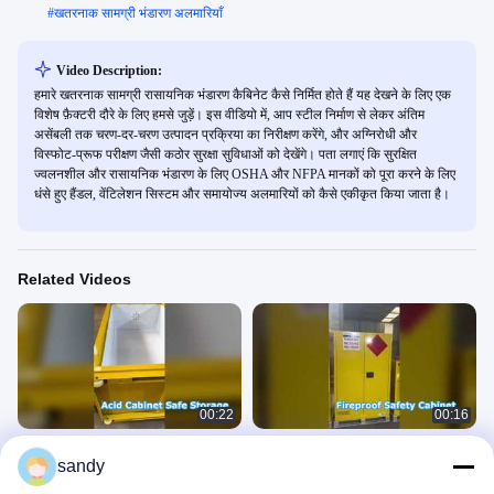
#
खतरनाक सामग्री भंडारण अलमारियाँ
Video Description:
हमारे खतरनाक सामग्री रासायनिक भंडारण कैबिनेट कैसे निर्मित होते हैं यह देखने के लिए एक
विशेष फ़ैक्टरी दौरे के लिए हमसे जुड़ें। इस वीडियो में, आप स्टील निर्माण से लेकर अंतिम
असेंबली तक चरण-दर-चरण उत्पादन प्रक्रिया का निरीक्षण करेंगे, और अग्निरोधी और
विस्फोट-प्रूफ परीक्षण जैसी कठोर सुरक्षा सुविधाओं को देखेंगे। पता लगाएं कि सुरक्षित
ज्वलनशील और रासायनिक भंडारण के लिए OSHA और NFPA मानकों को पूरा करने के लिए
धंसे हुए हैंडल, वेंटिलेशन सिस्टम और समायोज्य अलमारियों को कैसे एकीकृत किया जाता है।
Related Videos
00:22
00:16
खतरनाक रासायनिक भंडारण अत्यधिक संक्षारण
45-गैलन उच्च दक्षता अग्नि-रेटेड सुरक्षा कैबिनेट
sandy
प्रतिरोधी एसिड कैबिनेट
FLAMMABLE CABINET
PRODUCTION
अग्निरोधी रासायनिक भंडारण कैबिनेट