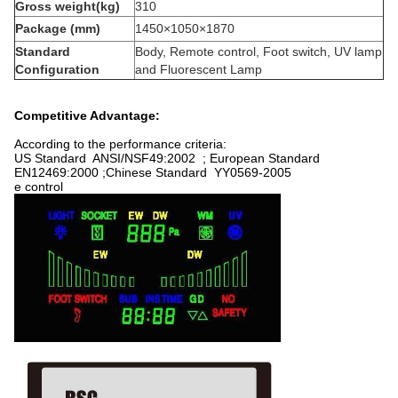
Gross weight(kg)
310
Package (mm)
1450×1050×1870
Standard
Body, Remote control, Foot switch, UV lamp
Configuration
and Fluorescent Lamp
Competitive Advantage:
According to the performance criteria:
US Standard ANSI/NSF49:2002 ; European Standard
EN12469:2000 ;Chinese Standard YY0569-2005
e
control