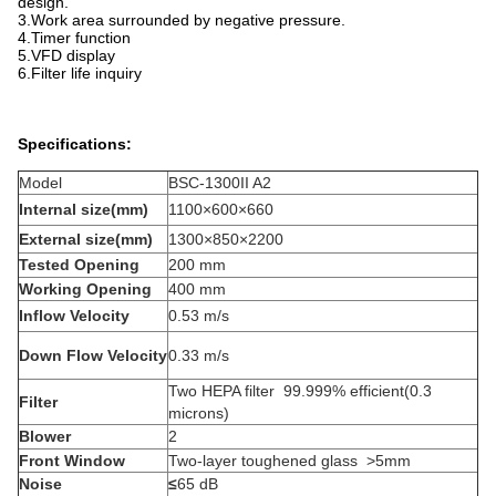
design.
3.Work area surrounded by negative pressure.
4.Timer function
5.VFD display
6.Filter life inquiry
Specifications:
Model
BSC-1300II A2
Internal size(mm)
1100×600×660
External size(mm)
1300×850×2200
Tested Opening
200 mm
Working Opening
400 mm
Inflow Velocity
0.53 m/s
Down Flow Velocity
0.33 m/s
Two HEPA filter 99.999% efficient(0.3
Filter
microns)
Blower
2
Front Window
Two-layer toughened glass >5mm
Noise
≤
65 dB