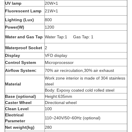
UV lamp
20W×1
Fluorescent Lamp
21W×1
Lighting (Lux)
800
Power(W)
1200
Water and Gas Tap
Water Tap:1 Gas Tap: 1
Waterproof Socket
2
Display
VFD display
Control System
Microprocessor
Airflow System:
70% air recirculation,30% air exhaust
Work zone interior is made of 304 stainless
Material
steel
Body: Expoxy coated cold rolled steel
Base (optional)
Height:635mm
Caster Wheel
Directional wheel
Clean Level
100
Electrical
110~240V/50~60Hz (optional)
Parameter
Net weight(kg)
280