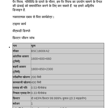
पैर स्विच. गतिविधि के दायरे के भीतर, हम पैर स्विच का उपयोग सामने के पैनल
की ऊंचाई को समायोजित करने के लिए कर सकते हैं. यह हमारे अद्वितीय
डिजाइन है.
नकारात्मक दबाव से घिरा कार्यक्षेत्र।
टाइमर कार्य
वीएफडी डिस्प्ले
फ़िल्टर जीवन जांच
नाम
मूल्य
मॉडल
BSC1800II A2
आंतरिक आकार
1600×600×660
((मिमी)
बाहरी आकार
1800×850×2300
((मिमी)
परीक्षणित खोलना
200 मिमी
कामकाजी खोलना
400 मिमी
प्रवाह की गति
0.53 मी/सेकंड
निचला प्रवाह वेग
0.33 मी/सेकंड
फ़िल्टर
दो HEPA फ़िल्टर 99.999% कुशल ((0.3 माइक्रोन)
ब्लोअर
1