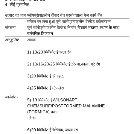
4. सीई प्रमाणित
उत्पाद का नाम
प्लॉयप्रोपाइलीन दीवार बेंच प्रयोगशाला मेज कार्य बेंच
मंजिल पर लगा हुआ पूर्ण पॉलीप्रोपाइलीन वेल्डेड वर्कस्टेशन
संरचना
पूर्ण पॉलीप्रोपाइलीन वेल्डेड निर्माण,
विशाल भंडारण स्थान के साथ
पारंपरिक डिजाइन
अनुकूलित
आयाम
1) 19/20 मिमी
मोटाई
काला रंग
2) 13/16/20/25 मिमी
मोटाई
ट्रेस्पा,
काला, ग्रे रंग
3)20 मिमी
मोटाई
ग्रेनाइट,
4)25 मिमी
मोटाई
स्टेनलेस
कार्यक्षेत्र
5) 19 मिमी
मोटाई
WILSONART
CHEMSURF/POSTFORMED MALAMINE
(FORMICA)
काला,
ग्रे रंग
6)20 मिमी
मोटाई
सिरेमिक, काला रंग