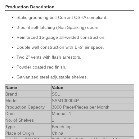
Production Description
Static grounding bolt Current OSHA compliant.
3-point self-latching (Non Sparking) doors.
Reinforced 16-gauge all-welded construction.
Double wall construction with 1 ½” air space.
Two 2” vents with flash arrestors.
Powder coated red finish.
Galvanized steel adjustable shelves.
Name
Value
Brand
SSL
Model
SSM100004P
Production Capacity
3000 Piece/Pieces per Month
Door
Manual, 1
No. of Shelves
1
Type
Bench top
Place of Origin
China