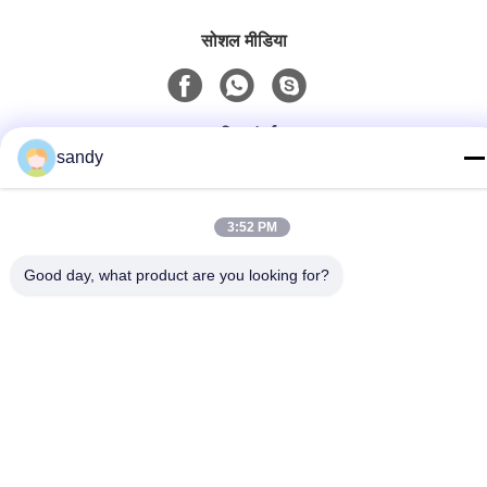
सोशल मीडिया
त्वरित संपर्क
sandy
टेलीफोन
86-510-88784568
3:52 PM
ई-मेल
Good day, what product are you looking for?
sandy@cnsupersecurity.com
पता
होंगशान आर्थिक विकास क्षेत्र, वूशी शहर, जिआंगसू प्रांत
गोपनीयता नीति
|
साइटमैप
चीन अच्छी गुणवत्ता रासायनिक भंडारण कैबिनेट देने वाला। कॉपीराइट © 2012-2026