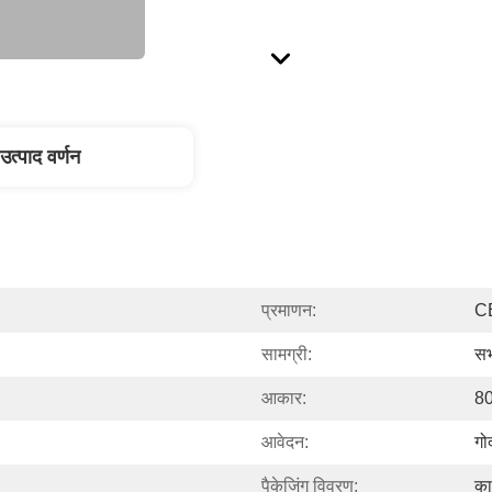
उत्पाद वर्णन
प्रमाणन:
C
सामग्री:
सभ
आकार:
80
आवेदन:
गो
पैकेजिंग विवरण:
का