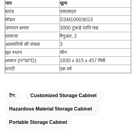
नाम
मूल्य
ब्रांड
एसएसएल
मॉडल
SSM100036S3
उत्पादन क्षमता
3000 टुकड़े प्रति माह
दरवाजा
मैनुअल, 2
अलमारियों की संख्या
3
मूल स्थान
चीन
आकार (H*W*D)
1830 x 915 x 457 मिमी
वारंटी
एक वर्ष
टैग:
Customized Storage Cabinet
Hazardous Material Storage Cabinet
Portable Storage Cabinet