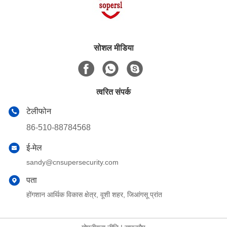
सोशल मीडिया
त्वरित संपर्क
टेलीफोन
86-510-88784568
ई-मेल
sandy@cnsupersecurity.com
पता
होंगशान आर्थिक विकास क्षेत्र, वूशी शहर, जिआंगसू प्रांत