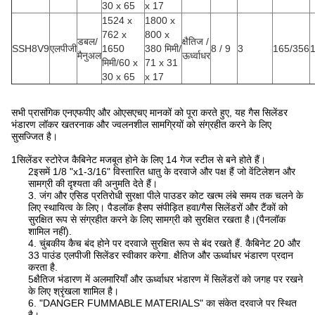
30 x 65
x 17
1524 x
1800 x
762 x
800 x
डबल/
क्षैतिज /
SSH8V9
एलपीजी
1650
380 मिमी/
8 / 9
3
165/356
मैनुअल
ऊर्ध्वाधर
मिमी/60 x
71 x 31
30 x 65
x 17
सभी प्रासंगिक एनएफपीए और ओएसएचए मानकों को पूरा करते हुए, यह गैस सिलेंडर
भंडारण लॉकर खतरनाक और ज्वलनशील सामग्रियों को संग्रहीत करने के लिए
सुसज्जित है।
1सिलेंडर स्टोरेज कैबिनेट मजबूत होने के लिए 14 गेज स्टील से बने होते हैं।
2इसमें 1/8 "x1-3/16" विस्तारित धातु के दरवाजे और पक्ष हैं जो वेंटिलेशन और
सामग्री की दृश्यता की अनुमति देते हैं।
3. जंग और एसिड प्रतिरोधी सुरक्षा पीले पाउडर कोट खत्म लंबे समय तक चलने के
लिए स्थायित्व के लिए। पैडलॉक हैसप संपीड़ित हवा/गैस सिलेंडरों और टैंकों को
सुरक्षित रूप से संग्रहीत करने के लिए सामग्री को सुरक्षित रखता है।(पैनलॉक
शामिल नहीं).
4. चुंबकीय कैच बंद होने पर दरवाजे सुरक्षित रूप से बंद रखते हैं. कैबिनेट 20 और
33 पाउंड एलपीजी सिलेंडर स्वीकार करेगा. क्षैतिज और ऊर्ध्वाधर भंडारण प्रदान
करता है.
5क्षैतिज भंडारण में अलमारियाँ और ऊर्ध्वाधर भंडारण में सिलेंडरों को जगह पर रखने
के लिए श्रृंखला शामिल है।
6. "DANGER FUMMABLE MATERIALS" का संकेत दरवाजे पर स्थित