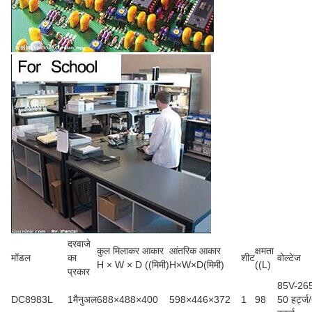
दरवाजे
कुल मिलाकर आकार
आंतरिक आकार
क्षमता
मॉडल
का
शीट
वोल्टेज
H × W × D ((मिमी)
H×W×D(मिमी)
((L)
प्रकार
85V-26
DC8983L
1मैनुअल
688×488×400
598×446×372
1
98
50 हर्ट्ज