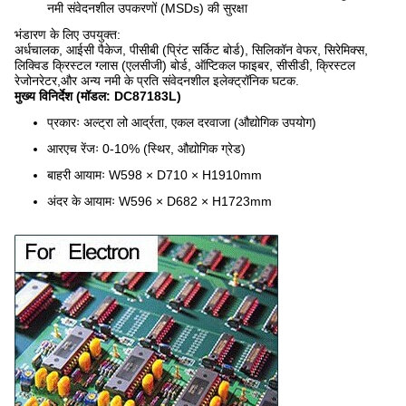
नमी संवेदनशील उपकरणों (MSDs) की सुरक्षा
भंडारण के लिए उपयुक्त:
अर्धचालक, आईसी पैकेज, पीसीबी (प्रिंट सर्किट बोर्ड), सिलिकॉन वेफर, सिरेमिक्स,
लिक्विड क्रिस्टल ग्लास (एलसीजी) बोर्ड, ऑप्टिकल फाइबर, सीसीडी, क्रिस्टल
रेजोनरेटर,और अन्य नमी के प्रति संवेदनशील इलेक्ट्रॉनिक घटक.
मुख्य विनिर्देश (मॉडल: DC87183L)
प्रकारः अल्ट्रा लो आर्द्रता, एकल दरवाजा (औद्योगिक उपयोग)
आरएच रेंजः 0-10% (स्थिर, औद्योगिक ग्रेड)
बाहरी आयामः W598 × D710 × H1910mm
अंदर के आयामः W596 × D682 × H1723mm