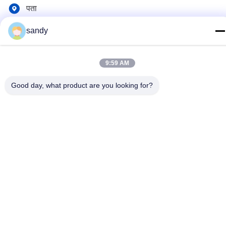
पता
शिशन जिला, वूशी शहर, जिआंगसू प्रांत।
sandy
गोपनीयता नीति
|
साइटमैप
9:59 AM
चीन अच्छी गुणवत्ता रासायनिक भंडारण कैबिनेट देने वाला। कॉपीराइट © 2012-2026
SUPER SECURITY LTD . सर्वाधिकार सुरक्षित।
Good day, what product are you looking for?