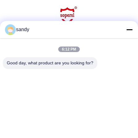
sandy
सोशल मीडिया
6:12 PM
Good day, what product are you looking for?
त्वरित संपर्क
टेलीफोन
86-510-88784568
ई-मेल
sandy@cnsupersecurity.com
पता
होंगशान आर्थिक विकास क्षेत्र, वूशी शहर, जिआंगसू प्रांत