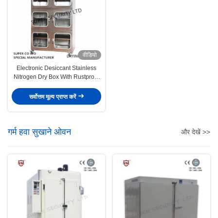
वीडियो
Electronic Desiccant Stainless
Nitrogen Dry Box With Rustproof
Paintwith 3.2mm Toughened
Glass
सर्वोत्तम मूल्य प्राप्त करें
गर्म हवा सुखाने ओवन
और देखें >>