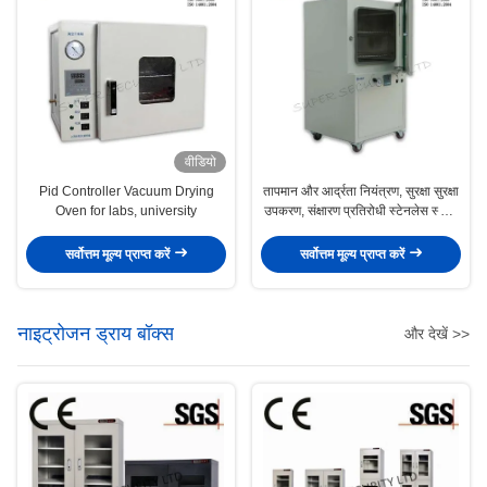
वीडियो
Pid Controller Vacuum Drying
तापमान और आर्द्रता नियंत्रण, सुरक्षा सुरक्षा
Oven for labs, university
उपकरण, संक्षारण प्रतिरोधी स्टेनलेस स्टील
या लेपित स्टील, वेंटिलेशन प्रणाली,
संवेदनशील रसायनों या उपकरणों के भंडारण
सर्वोत्तम मूल्य प्राप्त करें
सर्वोत्तम मूल्य प्राप्त करें
के लिए उपयुक्त
नाइट्रोजन ड्राय बॉक्स
और देखें >>