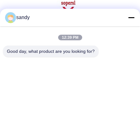
sandy
सोशल मीडिया
12:39 PM
Good day, what product are you looking for?
त्वरित संपर्क
टेलीफोन
86-510-88784568
ई-मेल
sandy@cnsupersecurity.com
पता
शिशन जिला, वूशी शहर, जिआंगसू प्रांत।