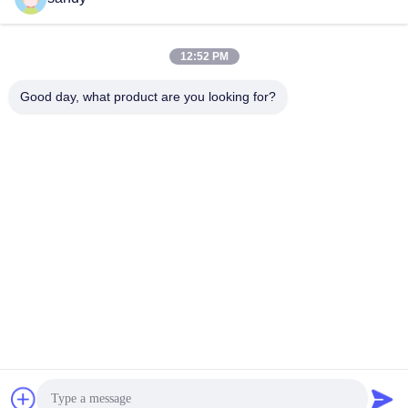
सोशल मीडिया
12:52 PM
Good day, what product are you looking for?
त्वरित संपर्क
टेलीफोन
86-510-88784568
ई-मेल
sandy@cnsupersecurity.com
पता
शिशन जिला, वूशी शहर, जिआंगसू प्रांत।
गोपनीयता नीति
|
साइटमैप
चीन अच्छी गुणवत्ता रासायनिक भंडारण कैबिनेट देने वाला। कॉपीराइट © 2012-2026
SUPER SECURITY LTD . सर्वाधिकार सुरक्षित।