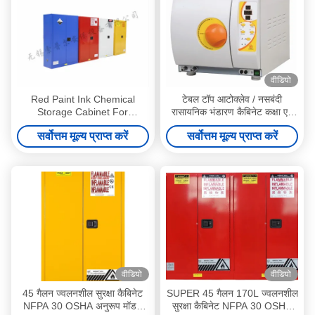
वीडियो
Red Paint Ink Chemical
टेबल टॉप आटोक्लेव / नसबंदी
Storage Cabinet For
रासायनिक भंडारण कैबिनेट कक्षा एन
Flammable Liquids 60 Gallon
श्रृंखला
सर्वोत्तम मूल्य प्राप्त करें
सर्वोत्तम मूल्य प्राप्त करें
Free of charge
वीडियो
वीडियो
45 गैलन ज्वलनशील सुरक्षा कैबिनेट
SUPER 45 गैलन 170L ज्वलनशील
NFPA 30 OSHA अनुरूप मॉडल
सुरक्षा कैबिनेट NFPA 30 OSHA